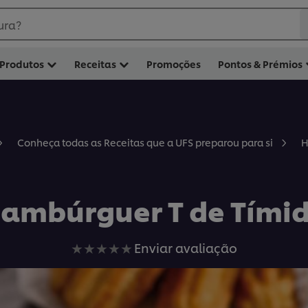
ura?
Produtos
Receitas
Promoções
Pontos & Prémios
H
Conheça todas as Receitas que a UFS preparou para si
ambúrguer T de Tími
Nenhuma
Enviar avaliação
avaliação
enviada
para