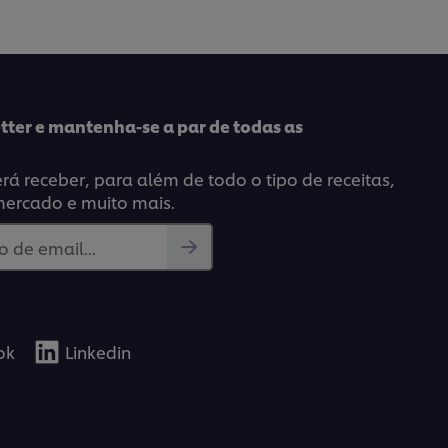
este
pe
recipe
tter e mantenha-se a par de todas as
á receber, para além de todo o tipo de receitas,
mercado e muito mais.
 de email...
ok
Linkedin