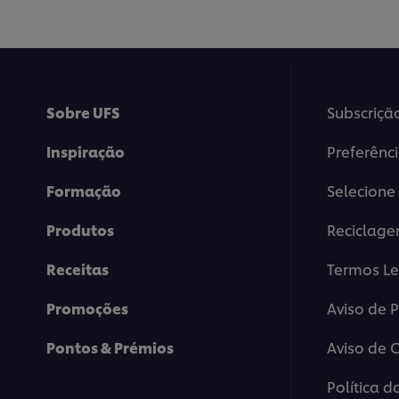
este
deste
recipe
Frittata
de
legumes
assada
no
forno
Sobre UFS
Subscriçã
com
Sweet
Inspiração
Preferênc
Chili
é
4.0
Formação
Selecione 
de
5
Produtos
Reciclag
de
1
classificaçõ
Receitas
Termos Le
Promoções
Aviso de 
Pontos & Prémios
Aviso de 
Política d