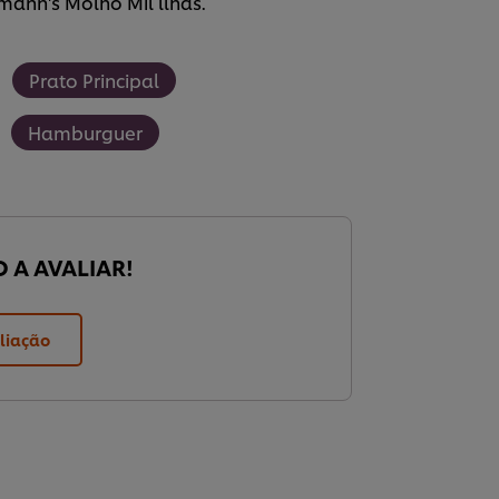
mann's Molho Mil llhas.
Prato Principal
Hamburguer
O A AVALIAR!
liação