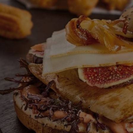
este
recipe