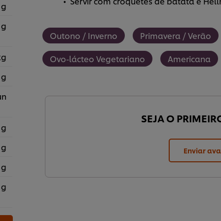
Servir com croquetes de batata e Hell
 g
 g
Outono / Inverno
Primavera / Verão
kg
Ovo-lácteo Vegetariano
Americana
 g
un
SEJA O PRIMEIR
 g
 g
Enviar ava
 g
 g