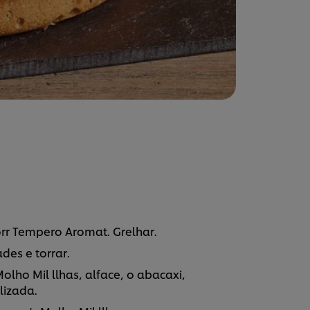
rr Tempero Aromat. Grelhar.
es e torrar.
lho Mil llhas, alface, o abacaxi,
lizada.