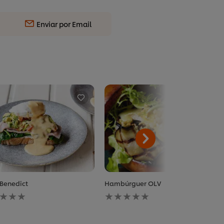
Enviar por Email
Benedict
Hambúrguer OLV
huma
Nenhuma
iação
avaliação
ada
enviada
para