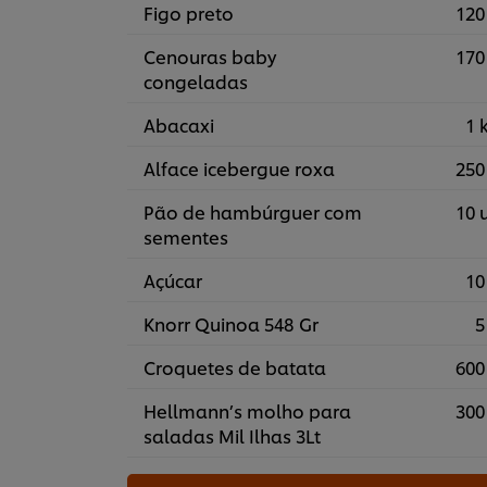
Figo preto
120
Cenouras baby
170
congeladas
Abacaxi
1 
Alface icebergue roxa
250
Pão de hambúrguer com
10 
sementes
Açúcar
10
Knorr Quinoa 548 Gr
5
Croquetes de batata
600
Hellmann’s molho para
300
saladas Mil Ilhas 3Lt