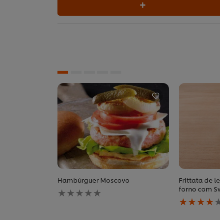
Hambúrguer Moscovo
Frittata de 
Nenhuma
forno com Sw
avaliação
A
enviada
classificaç
para
média