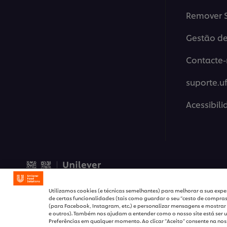
Remover S
Gestão de
Contacte-
suporte.u
Acessibil
© 2026 Unilever Food Solut
Utilizamos cookies (e técnicas semelhantes) para melhorar a sua exper
de certas funcionalidades (tais como guardar o seu “cesto de compras”
(para Facebook, Instagram, etc.) e personalizar mensagens e mostrar 
e outros). Também nos ajudam a entender como o nosso site está ser u
Preferências em qualquer momento. Ao clicar “Aceito” consente na noss