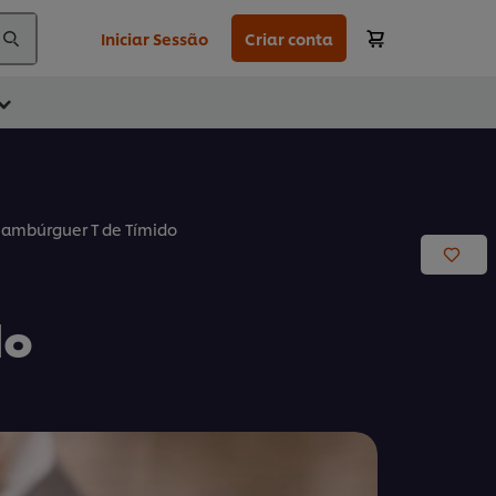
Iniciar Sessão
Criar conta
ambúrguer T de Tímido
do