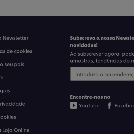
Salada
este
Colorida
reci
de
Atum
é
4.0
de
o Newsletter
Subscreva a nossa Newsle
5
novidades!
de
ias de cookies
1
Ao subscrever agora, poder
classificações.
amostras, tendências do 
o seu país
Introduza o seu endereço
em
es.
gais
Encontre-nos no
Privacidade
YouTube
Facebo
Cookies
a Loja Online