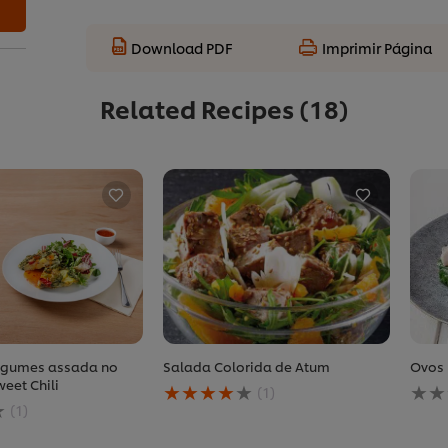
Download PDF
Imprimir Página
Related Recipes
(18)
legumes assada no
Salada Colorida de Atum
Ovos 
A
Nen
eet Chili
(1)
classificação
aval
(1)
ão
média
envi
deste
para