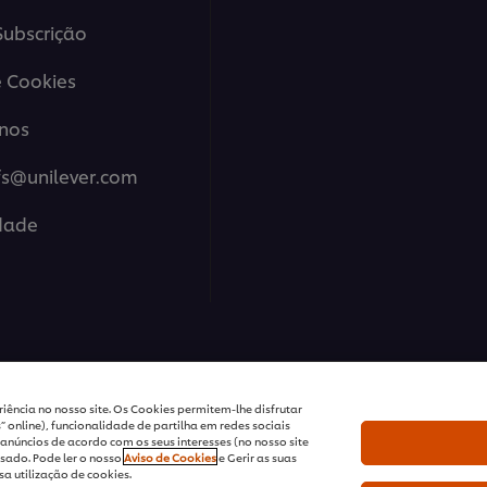
ubscrição
 Cookies
nos
fs@unilever.com
idade
ions Portugal - Todos os Direitos Reservados
iência no nosso site. Os Cookies permitem-lhe disfrutar
 online), funcionalidade de partilha em redes sociais
anúncios de acordo com os seus interesses (no nosso site
sado. Pode ler o nosso
Aviso de Cookies
e Gerir as suas
a utilização de cookies.