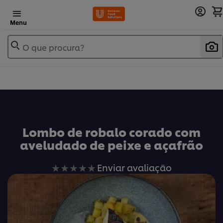
Menu
O que procura?
Lombo de robalo corado com
aveludado de peixe e açafrão
Nenhuma
Enviar avaliação
avaliação
enviada
para
este