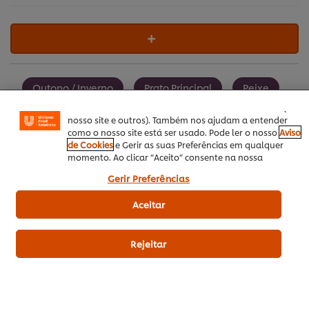
Utilizamos cookies (e técnicas semelhantes) para
melhorar a sua experiência no nosso site. Os Cookies
permitem-lhe disfrutar de certas funcionalidades (tais
como guardar o seu “cesto de compras” online),
funcionalidade de partilha em redes sociais (para
Outono / Inverno
Prato Principal
Peixe
Facebook, Instagram, etc.) e personalizar mensagens e
mostrar anúncios de acordo com os seus interesses (no
Portuguesa
Prato de Forno
nosso site e outros). Também nos ajudam a entender
como o nosso site está ser usado. Pode ler o nosso
Aviso
de Cookies
e Gerir as suas Preferências em qualquer
momento. Ao clicar “Aceito” consente na nossa
utilização de cookies.
Gerir Preferências
SEJA O PRIMEIRO A AVALIAR!
Aceitar
Enviar avaliação
Rejeitar