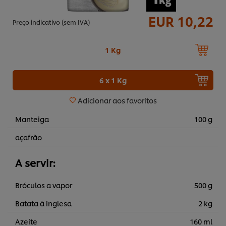
EUR 10,22
Preço indicativo (sem IVA)
1 Kg
6 x 1 Kg
Adicionar aos favoritos
Manteiga
100 g
açafrão
A servir:
Bróculos a vapor
500 g
Batata à inglesa
2 kg
Azeite
160 ml