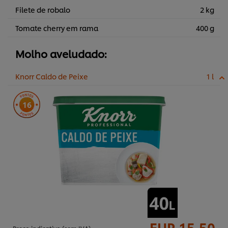
Filete de robalo
2 kg
Tomate cherry em rama
400 g
Molho aveludado:
Knorr Caldo de Peixe
1 l
16
EUR 15,50