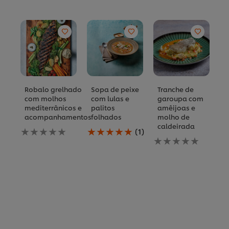
Robalo grelhado
Sopa de peixe
Tranche de
F
com molhos
com lulas e
garoupa com
D
mediterrânicos e
palitos
amêijoas e
a
acompanhamentos
folhados
molho de
p
caldeirada
g
Nenhuma
A
(1)
e
avaliação
classificação
Nenhuma
d
enviada
média
avaliação
para
deste
enviada
N
este
Sopa
para
av
recipe
de
este
e
peixe
recipe
p
com
es
lulas
re
e
palitos
folhados