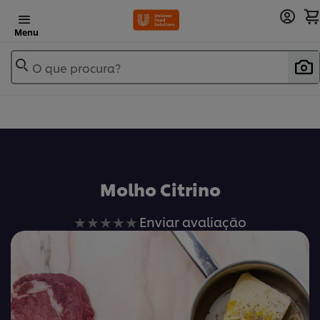
Menu
O que procura?
Molho Citrino
Nenhuma
Enviar avaliação
avaliação
enviada
para
este
recipe