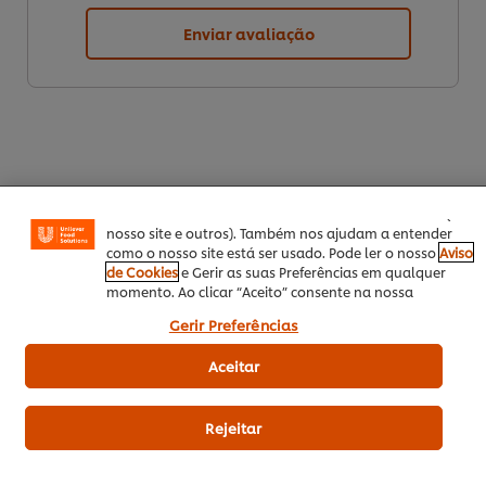
Enviar avaliação
Utilizamos cookies (e técnicas semelhantes) para
melhorar a sua experiência no nosso site. Os Cookies
permitem-lhe disfrutar de certas funcionalidades (tais
como guardar o seu “cesto de compras” online),
funcionalidade de partilha em redes sociais (para
Facebook, Instagram, etc.) e personalizar mensagens e
mostrar anúncios de acordo com os seus interesses (no
nosso site e outros). Também nos ajudam a entender
Download PDF
Enviar por Email
como o nosso site está ser usado. Pode ler o nosso
Aviso
de Cookies
e Gerir as suas Preferências em qualquer
momento. Ao clicar “Aceito” consente na nossa
utilização de cookies.
Gerir Preferências
Related Recipes
(18)
Aceitar
Rejeitar