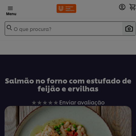
Menu
O que procura?
Salmão no forno com estufado de
feijão e ervilhas
Nenhuma
Enviar avaliação
avaliação
enviada
para
este