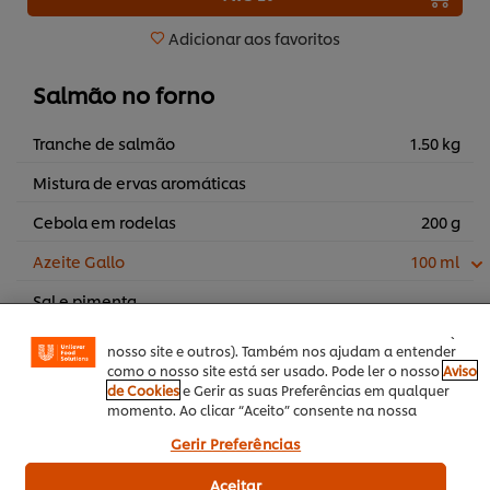
Adicionar aos favoritos
Salmão no forno
Tranche de salmão
1.50 kg
Mistura de ervas aromáticas
Utilizamos cookies (e técnicas semelhantes) para
Cebola em rodelas
200 g
melhorar a sua experiência no nosso site. Os Cookies
permitem-lhe disfrutar de certas funcionalidades (tais
Azeite Gallo
100 ml
como guardar o seu “cesto de compras” online),
funcionalidade de partilha em redes sociais (para
Sal e pimenta
Facebook, Instagram, etc.) e personalizar mensagens e
mostrar anúncios de acordo com os seus interesses (no
nosso site e outros). Também nos ajudam a entender
como o nosso site está ser usado. Pode ler o nosso
Aviso
de Cookies
e Gerir as suas Preferências em qualquer
momento. Ao clicar “Aceito” consente na nossa
utilização de cookies.
Gerir Preferências
Outono / Inverno
Prato Principal
Peixe
Aceitar