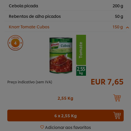
Cebola picada
200 g
Rebentos de alho picados
50 g
Knorr Tomate Cubos
150 g
4
EUR 7,65
Preço indicativo (sem IVA)
2,55 Kg
6 x 2,55 Kg
Adicionar aos favoritos