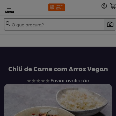
Menu
O que procura?
Chili de Carne com Arroz Vegan
Nenhuma
Enviar avaliação
avaliação
enviada
para
este
recipe