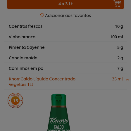
4 x 3 Lt
Adicionar aos favoritos
Coentros frescos
10 g
Vinho branco
100 ml
Pimenta Cayenne
5 g
Canela moída
2 g
Cominhos em pó
7 g
Knorr Caldo Líquido Concentrado
35 ml
Vegetais 1Lt
15