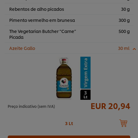
Rebentos de alho picados
30 g
Pimento vermelho em brunesa
300 g
The Vegetarian Butcher “Carne”
500 g
Picada
Azeite Gallo
30 ml
EUR 20,94
Preço indicativo (sem IVA)
3 Lt