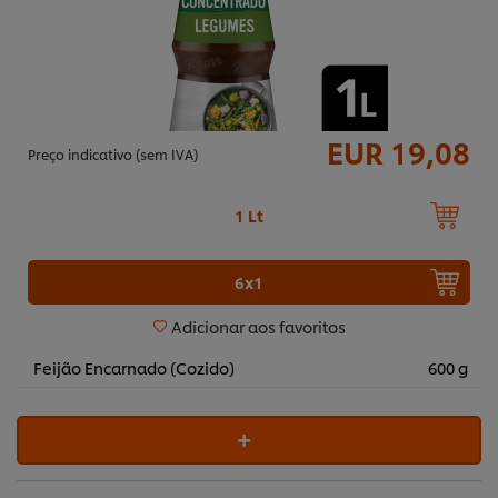
EUR 19,08
Preço indicativo (sem IVA)
1 Lt
6x1
Adicionar aos favoritos
Feijão Encarnado (Cozido)
600 g
Utilizamos cookies (e técnicas semelhantes) para
melhorar a sua experiência no nosso site. Os Cookies
permitem-lhe disfrutar de certas funcionalidades (tais