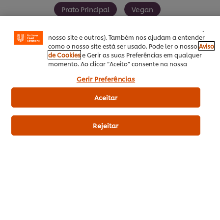
como guardar o seu “cesto de compras” online),
Prato Principal
Vegan
funcionalidade de partilha em redes sociais (para
Facebook, Instagram, etc.) e personalizar mensagens e
mostrar anúncios de acordo com os seus interesses (no
nosso site e outros). Também nos ajudam a entender
como o nosso site está ser usado. Pode ler o nosso
Aviso
de Cookies
e Gerir as suas Preferências em qualquer
SEJA O PRIMEIRO A AVALIAR!
momento. Ao clicar “Aceito” consente na nossa
utilização de cookies.
Gerir Preferências
Aceitar
Enviar avaliação
Rejeitar
Download PDF
Enviar por Email