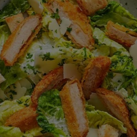
este
recipe