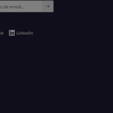
 de email...
ok
Linkedin