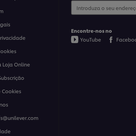
Introduza o seu endereço
em
gais
Encontre-nos no
Privacidade
YouTube
Facebo
Cookies
a Loja Online
ubscrição
 Cookies
nos
fs@unilever.com
idade