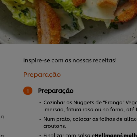
Inspire-se com as nossas receitas!
Preparação
Preparação
Cozinhar os Nuggets de "Frango" Vega
imersão, fritura rasa ou no forno, até
 g
Num prato, colocar as folhas de alfac
croutons.
Finalizar com salsa e
Hellmann´s molh
 g