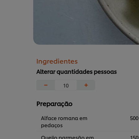
Ingredientes
Alterar quantidades pessoas
−
+
Preparação
Alface romana em
500
pedaços
Queijo parmesão em
150