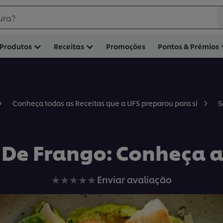
ura?
Produtos
Receitas
Promoções
Pontos & Prémios
S
Conheça todas as Receitas que a UFS preparou para si
De Frango: Conheça a
Nenhuma
Enviar avaliação
avaliação
enviada
para