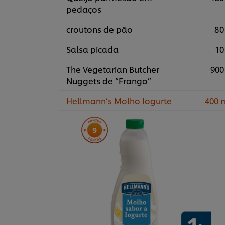
pedaços
croutons de pão
80
Salsa picada
10
The Vegetarian Butcher
900
Nuggets de “Frango”
Hellmann’s Molho Iogurte
400 
9