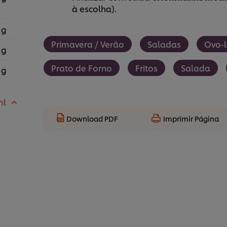
à escolha).
 g
Primavera / Verão
Saladas
Ovo-l
 g
Prato de Forno
Fritos
Salada
 g
ml
Download PDF
Imprimir Página