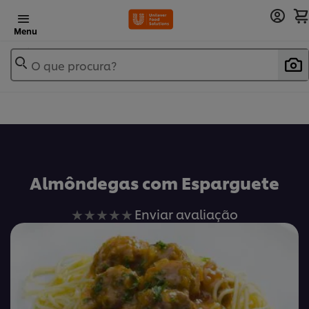
Menu
O que procura?
Almôndegas com Esparguete
Nenhuma
Enviar avaliação
avaliação
enviada
para
este
recipe