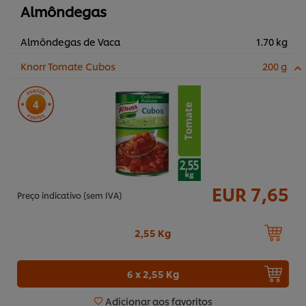
Almôndegas
Almôndegas de Vaca
1.70 kg
Knorr Tomate Cubos
200 g
4
EUR 7,65
Preço indicativo (sem IVA)
2,55 Kg
6 x 2,55 Kg
Adicionar aos favoritos