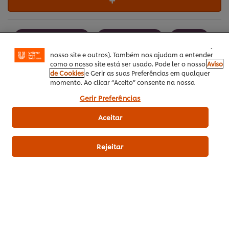
permitem-lhe disfrutar de certas funcionalidades (tais
como guardar o seu “cesto de compras” online),
funcionalidade de partilha em redes sociais (para
Facebook, Instagram, etc.) e personalizar mensagens e
Outono / Inverno
Prato Principal
Massa
mostrar anúncios de acordo com os seus interesses (no
nosso site e outros). Também nos ajudam a entender
Carne
Italiana
Pratos de Tacho
como o nosso site está ser usado. Pode ler o nosso
Aviso
de Cookies
e Gerir as suas Preferências em qualquer
momento. Ao clicar “Aceito” consente na nossa
utilização de cookies.
Gerir Preferências
SEJA O PRIMEIRO A AVALIAR!
Aceitar
Rejeitar
Enviar avaliação