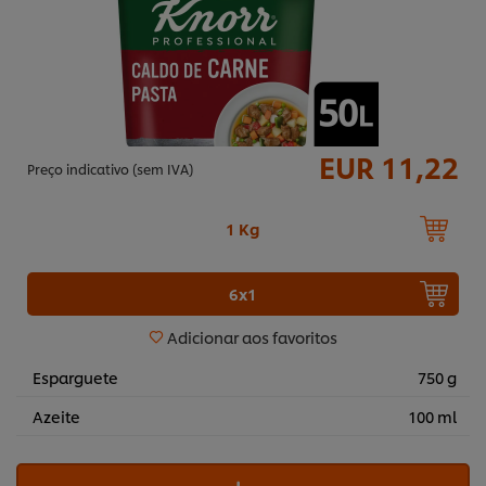
EUR 11,22
Preço indicativo (sem IVA)
1 Kg
6x1
Adicionar aos favoritos
Esparguete
750 g
Azeite
100 ml
Utilizamos cookies (e técnicas semelhantes) para
melhorar a sua experiência no nosso site. Os Cookies