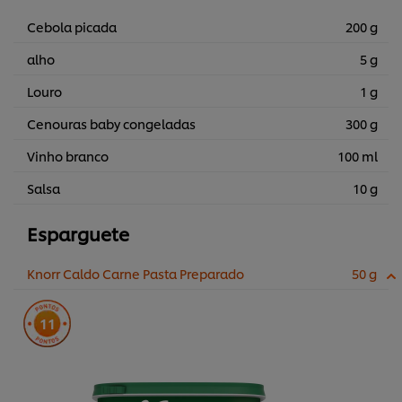
Cebola picada
200 g
alho
5 g
Louro
1 g
Cenouras baby congeladas
300 g
Vinho branco
100 ml
Salsa
10 g
Esparguete
Knorr Caldo Carne Pasta Preparado
50 g
11