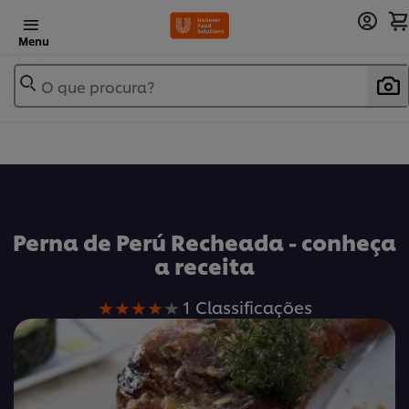
Menu
O que procura?
Perna de Perú Recheada - conheça
a receita
A
1 Classificações
classificação
média
deste
Perna