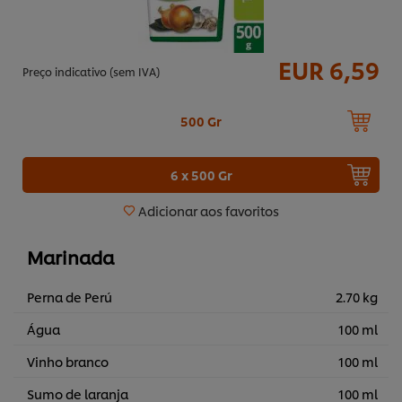
EUR 6,59
Preço indicativo (sem IVA)
500 Gr
6 x 500 Gr
Adicionar aos favoritos
Marinada
Perna de Perú
2.70 kg
Água
100 ml
Vinho branco
100 ml
Sumo de laranja
100 ml