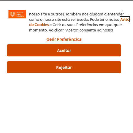
Facebook, Instagram, etc.) e personalizar mensagens e
mostrar anúncios de acordo com os seus interesses (no
nosso site e outros). Também nos ajudam a entender
como o nosso site está ser usado. Pode ler o nosso
Aviso
de Cookies
e Gerir as suas Preferências em qualquer
momento. Ao clicar “Aceito” consente na nossa
Outono / Inverno
Prato Principal
Carne
utilização de cookies.
Gerir Preferências
Prato de Forno
Aceitar
Rejeitar
Avaliações de clientes
4.0
1 avaliações
5
4
1