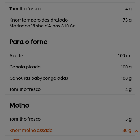
Tomilho fresco
4 g
Knorr tempero desidratado
75 g
Marinada Vinha d'Alhos 810 Gr
Para o forno
Azeite
100 ml
Cebola picada
100 g
Cenouras baby congeladas
100 g
Tomilho fresco
4 g
Molho
Tomilho fresco
5 g
Knorr molho assado
80 g