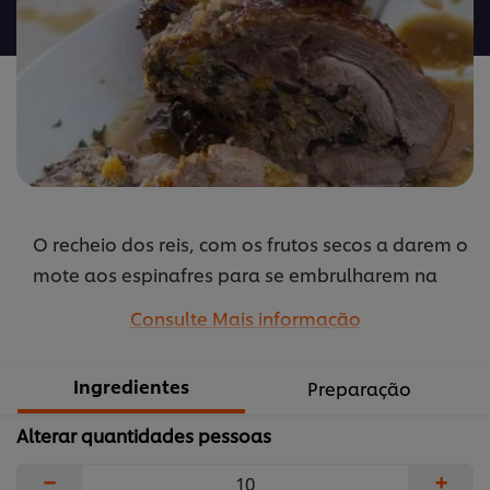
de
Perú
Recheada
-
conheça
a
receita
é
O recheio dos reis, com os frutos secos a darem o
4.0
de
mote aos espinafres para se embrulharem na
5
carne finamente picada e temperada.
Consulte Mais informação
de
...
1
Ingredientes
classificações.
Preparação
Alterar quantidades pessoas
−
+