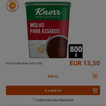
10
EUR 13,50
Preço indicativo (sem IVA)
800 Gr
Utilizamos cookies (e técnicas semelhantes) para
6 x 800 Gr
melhorar a sua experiência no nosso site. Os Cookies
permitem-lhe disfrutar de certas funcionalidades (tais
Adicionar aos favoritos
como guardar o seu “cesto de compras” online),
funcionalidade de partilha em redes sociais (para