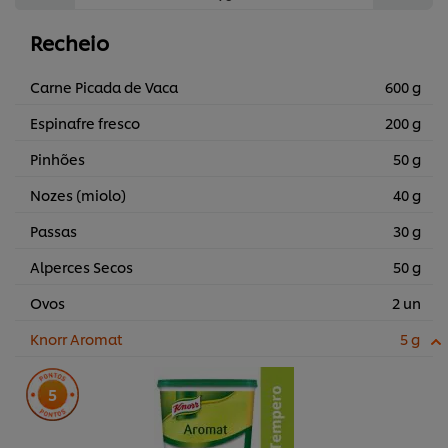
Recheio
Carne Picada de Vaca
600 g
Espinafre fresco
200 g
Pinhões
50 g
Nozes (miolo)
40 g
Passas
30 g
Alperces Secos
50 g
Ovos
2 un
Knorr Aromat
5 g
5