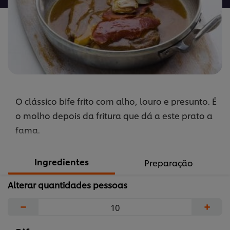
à
Portuguesa
é
5.0
de
5
de
O clássico bife frito com alho, louro e presunto. É
2
classificações.
o molho depois da fritura que dá a este prato a
fama.
Ingredientes
Preparação
Alterar quantidades pessoas
−
+