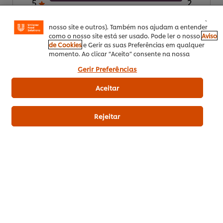
5
2
Facebook, Instagram, etc.) e personalizar mensagens e
4
mostrar anúncios de acordo com os seus interesses (no
nosso site e outros). Também nos ajudam a entender
3
como o nosso site está ser usado. Pode ler o nosso
Aviso
de Cookies
e Gerir as suas Preferências em qualquer
2
momento. Ao clicar “Aceito” consente na nossa
utilização de cookies.
1
Gerir Preferências
Aceitar
Enviar avaliação
Rejeitar
Download PDF
Enviar por Email
Related Recipes
(18)