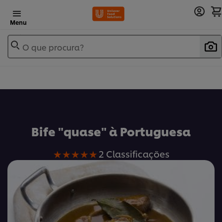
Menu
O que procura?
Bife "quase" à Portuguesa
A
2 Classificações
classificação
média
deste
Bife
&quot;quase&quot;