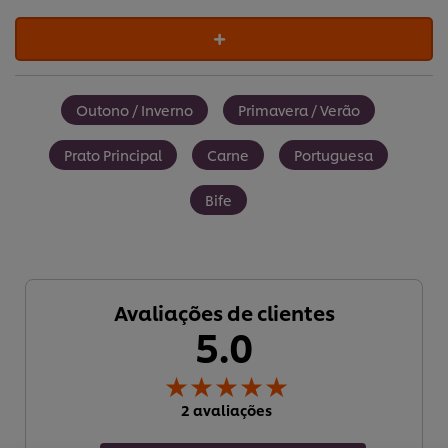
Outono / Inverno
Primavera / Verão
Prato Principal
Carne
Portuguesa
Bife
Avaliações de clientes
5.0
Utilizamos cookies (e técnicas semelhantes) para
melhorar a sua experiência no nosso site. Os Cookies
2 avaliações
permitem-lhe disfrutar de certas funcionalidades (tais
como guardar o seu “cesto de compras” online),
funcionalidade de partilha em redes sociais (para