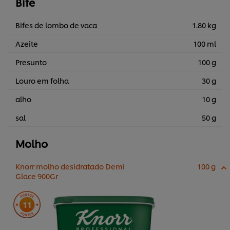
Bife
Bifes de lombo de vaca
1.80 kg
Azeite
100 ml
Presunto
100 g
Louro em folha
30 g
alho
10 g
sal
50 g
Molho
Knorr molho desidratado Demi
100 g
Glace 900Gr
11