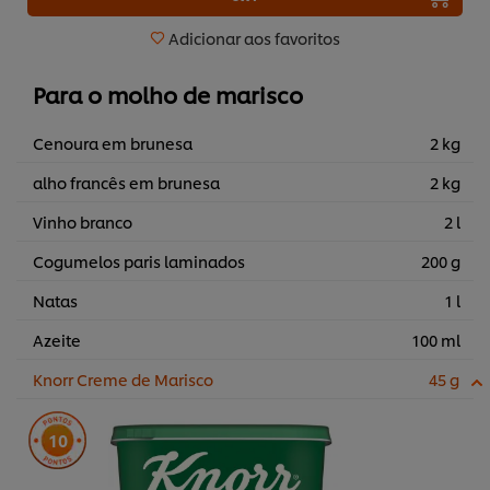
Adicionar aos favoritos
Para o molho de marisco
Cenoura em brunesa
2 kg
alho francês em brunesa
2 kg
Vinho branco
2 l
Cogumelos paris laminados
200 g
Natas
1 l
Azeite
100 ml
Knorr Creme de Marisco
45 g
10