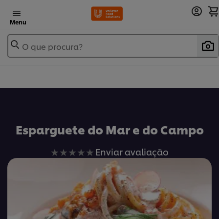
Menu
O que procura?
Esparguete do Mar e do Campo
Nenhuma
Enviar avaliação
avaliação
enviada
para
este
recipe