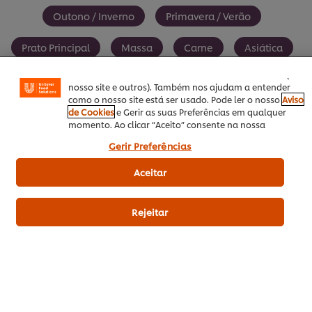
melhorar a sua experiência no nosso site. Os Cookies
Outono / Inverno
Primavera / Verão
permitem-lhe disfrutar de certas funcionalidades (tais
como guardar o seu “cesto de compras” online),
Prato Principal
Massa
Carne
Asiática
funcionalidade de partilha em redes sociais (para
Facebook, Instagram, etc.) e personalizar mensagens e
mostrar anúncios de acordo com os seus interesses (no
Pratos de Tacho
nosso site e outros). Também nos ajudam a entender
como o nosso site está ser usado. Pode ler o nosso
Aviso
de Cookies
e Gerir as suas Preferências em qualquer
momento. Ao clicar “Aceito” consente na nossa
utilização de cookies.
Gerir Preferências
SEJA O PRIMEIRO A AVALIAR!
Aceitar
Enviar avaliação
Rejeitar