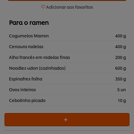
Adicionar aos favoritos
Para o ramen
Cogumelos Marron
400 g
Cenoura rodelas
400 g
Alho francês em rodelas finas
200 g
Noodles udon (cozinhados)
600 g
Espinafres folha
350 g
Ovos inteiros
5 un
Cebolinho picado
10 g
Utilizamos cookies (e técnicas semelhantes) para