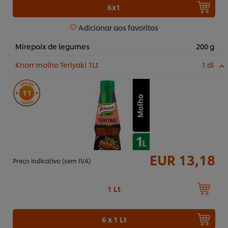
6x1
Adicionar aos favoritos
Mirepoix de legumes
200 g
Knorr molho Teriyaki 1Lt
1 dl
11
EUR 13,18
Preço indicativo (sem IVA)
1 Lt
6 x 1 Lt