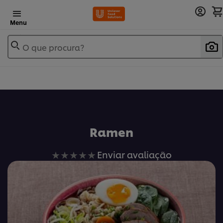
Menu
O que procura?
Ramen
Nenhuma
Enviar avaliação
avaliação
enviada
para
este
recipe