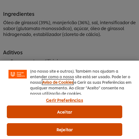
Ingredientes
Óleo de girassol (39%), manjericão (36%), sal, intensificador de
sabor (glutamato monossódico), açúcar, óleo de girassol
Utilizamos cookies (e técnicas semelhantes) para
hidrogenado, estabilizador (cloreto de cálcio).
melhorar a sua experiência no nosso site. Os Cookies
permitem-lhe disfrutar de certas funcionalidades (tais
como guardar o seu “cesto de compras” online),
Aditivos
funcionalidade de partilha em redes sociais (para
Facebook, Instagram, etc.) e personalizar mensagens
Sem corantes artifíciais
e mostrar anúncios de acordo com os seus interesses
Sem aromas artifíciais
(no nosso site e outros). Também nos ajudam a
entender como o nosso site está ser usado. Pode ler o
nosso
Aviso de Cookies
e Gerir as suas Preferências em
qualquer momento. Ao clicar “Aceito” consente na
Alergéneos
nossa utilização de cookies.
Isento de glúten
Gerir Preferências
Aceitar
Informação principal
Rejeitar