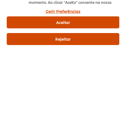
momento. Ao clicar “Aceito” consente na nossa
utilização de cookies.
Gerir Preferências
Aceitar
Download PDF
Enviar por Email
Rejeitar
Related Recipes
(18)