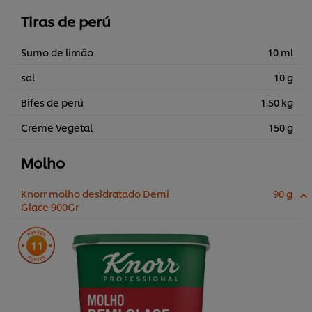
Tiras de perú
Sumo de limão
10 ml
sal
10 g
Bifes de perú
1.50 kg
Creme Vegetal
150 g
Molho
Knorr molho desidratado Demi
90 g
Glace 900Gr
11