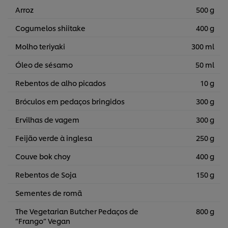
Arroz
500 g
Cogumelos shiitake
400 g
Molho teriyaki
300 ml
Óleo de sésamo
50 ml
Rebentos de alho picados
10 g
Bróculos em pedaços bringidos
300 g
Ervilhas de vagem
300 g
Feijão verde à inglesa
250 g
Couve bok choy
400 g
Rebentos de Soja
150 g
Sementes de romã
The Vegetarian Butcher Pedaços de
800 g
“Frango” Vegan