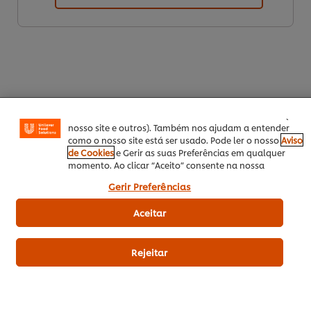
Utilizamos cookies (e técnicas semelhantes) para
melhorar a sua experiência no nosso site. Os Cookies
permitem-lhe disfrutar de certas funcionalidades (tais
como guardar o seu “cesto de compras” online),
funcionalidade de partilha em redes sociais (para
Facebook, Instagram, etc.) e personalizar mensagens e
mostrar anúncios de acordo com os seus interesses (no
nosso site e outros). Também nos ajudam a entender
Download PDF
Enviar por Email
como o nosso site está ser usado. Pode ler o nosso
Aviso
de Cookies
e Gerir as suas Preferências em qualquer
momento. Ao clicar “Aceito” consente na nossa
utilização de cookies.
Gerir Preferências
Related Recipes
(18)
Aceitar
Rejeitar