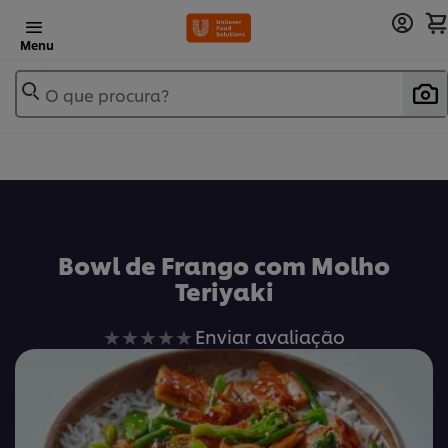
Menu
O que procura?
Bowl de Frango com Molho
Teriyaki
Nenhuma
Enviar avaliação
avaliação
enviada
para
este