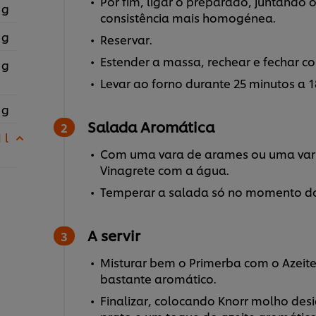
Por fim, ligar o preparado, juntando 
 g
consistência mais homogénea.
 g
Reservar.
Estender a massa, rechear e fechar c
 g
Levar ao forno durante 25 minutos a 1
 g
Salada Aromática
 l
Com uma vara de arames ou uma vari
Vinagrete com a água.
Temperar a salada só no momento do 
A servir
Misturar bem o Primerba com o Azeite
bastante aromático.
Finalizar, colocando Knorr molho de