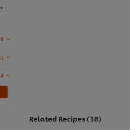
ml
ml
 g
ml
Related Recipes
(18)