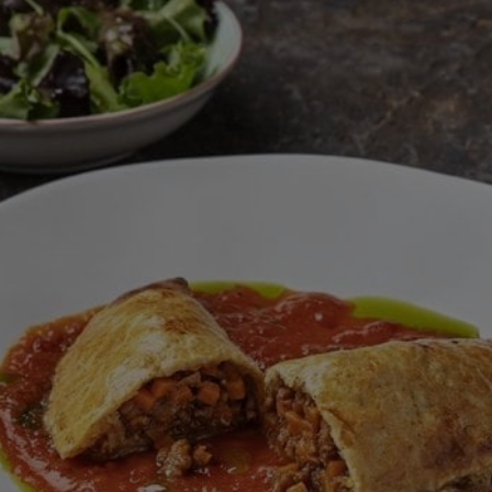
este
recipe