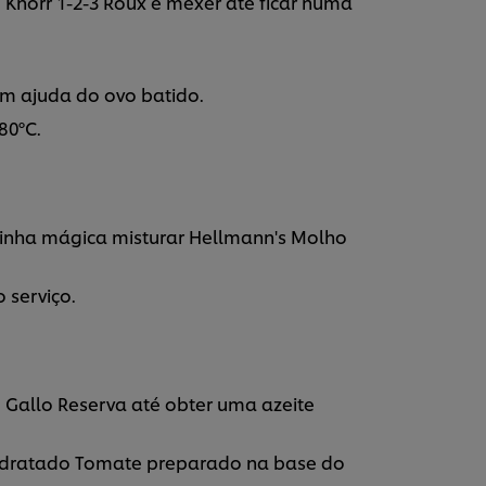
o Knorr 1-2-3 Roux e mexer até ficar numa
om ajuda do ovo batido.
80ºC.
nha mágica misturar Hellmann's Molho
serviço.
 Gallo Reserva até obter uma azeite
sidratado Tomate preparado na base do