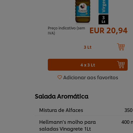
EUR 20,94
Preço indicativo (sem
IVA)
3 Lt
4 x 3 Lt
Adicionar aos favoritos
Salada Aromática
Mistura de Alfaces
350
Hellmann’s molho para
400 
saladas Vinagrete 1Lt