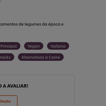
.
tamentos de legumes da época e
 Principal
Vegan
Italiana
Snacks
Alternativas à Carne
O A AVALIAR!
liação