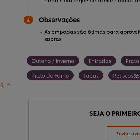
prato e um toque do azeite aromático
Observações
As empadas são ótimas para aprovei
sobras.
Outono / Inverno
Entradas
Prato
Prato de Forno
Tapas
Petiscos&
 g
SEJA O PRIMEIR
Enviar ava