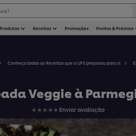
ura?
Produtos
Receitas
Promoções
Pontos & Prémios
E
Conheça todas as Receitas que a UFS preparou para si
ada Veggie à Parmeg
Nenhuma
Enviar avaliação
avaliação
enviada
para