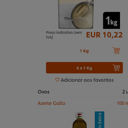
EUR 10,22
Preço indicativo (sem
IVA)
1 Kg
6 x 1 Kg
Adicionar aos favoritos
Ovos
2 
Azeite Gallo
100 