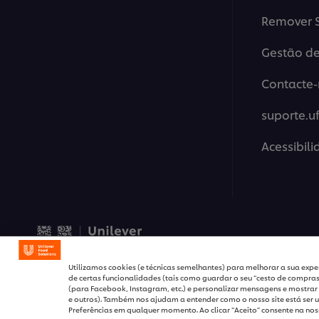
Remover S
Gestão de
Contacte-
suporte.u
Acessibil
© 2026 Unilever Food Solut
Utilizamos cookies (e técnicas semelhantes) para melhorar a sua exper
de certas funcionalidades (tais como guardar o seu “cesto de compras”
(para Facebook, Instagram, etc.) e personalizar mensagens e mostrar 
e outros). Também nos ajudam a entender como o nosso site está ser u
Preferências em qualquer momento. Ao clicar “Aceito” consente na noss