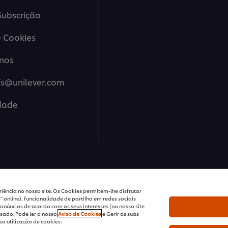
ubscrição
 Cookies
nos
fs@unilever.com
idade
ions Portugal - Todos os Direitos Reservados
iência no nosso site. Os Cookies permitem-lhe disfrutar
 online), funcionalidade de partilha em redes sociais
anúncios de acordo com os seus interesses (no nosso site
sado. Pode ler o nosso
Aviso de Cookies
e Gerir as suas
a utilização de cookies.