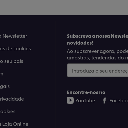
este
este
recipe
reci
o Newsletter
Subscreva a nossa Newsle
novidades!
ias de cookies
Ao subscrever agora, poder
amostras, tendências do 
o seu país
Introduza o seu endereço
em
gais
Encontre-nos no
Privacidade
YouTube
Facebo
Cookies
a Loja Online