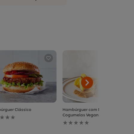
rguer Clássico
Hambúrguer com Molho de
huma
Cogumelos Vegan
iação
Nenhuma
ada
avaliação
enviada