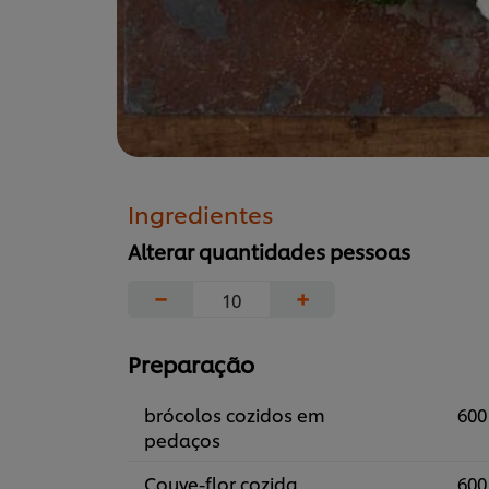
Ingredientes
Alterar quantidades pessoas
−
+
Preparação
brócolos cozidos em
600
pedaços
Couve-flor cozida
600