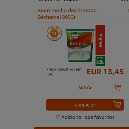
Knorr molho desidratado
1
Béchamel 800Gr
11
EUR 13,45
Preço indicativo (sem
IVA)
800 Gr
6 x 800 Gr
Adicionar aos favoritos