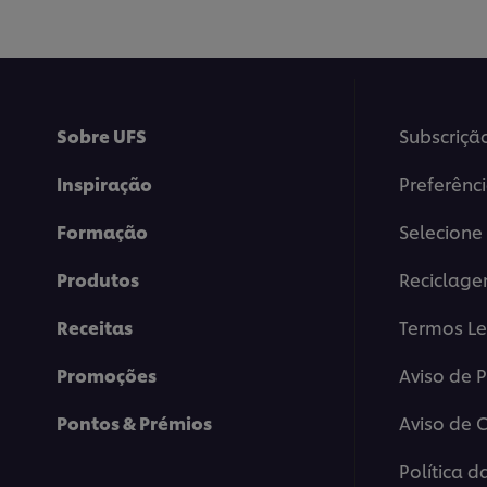
Morango
este
e
recipe
Texturas
é
4.0
de
5
Sobre UFS
Subscriçã
de
2
Inspiração
Preferênc
classificações.
Formação
Selecione 
Produtos
Reciclag
Receitas
Termos Le
Promoções
Aviso de 
Pontos & Prémios
Aviso de 
Política d