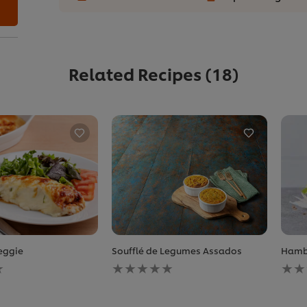
Related Recipes
(18)
eggie
Soufflé de Legumes Assados
Hambú
Nenhuma
Nen
avaliação
aval
enviada
envi
para
para