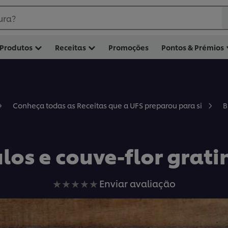
ura?
Produtos
Receitas
Promoções
Pontos & Prémios
B
Conheça todas as Receitas que a UFS preparou para si
los e couve-flor grat
Nenhuma
Enviar avaliação
avaliação
enviada
para