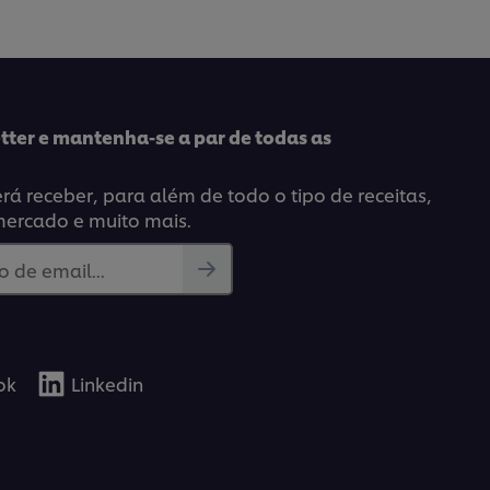
para
pe
este
recipe
tter e mantenha-se a par de todas as
á receber, para além de todo o tipo de receitas,
mercado e muito mais.
 de email...
ok
Linkedin