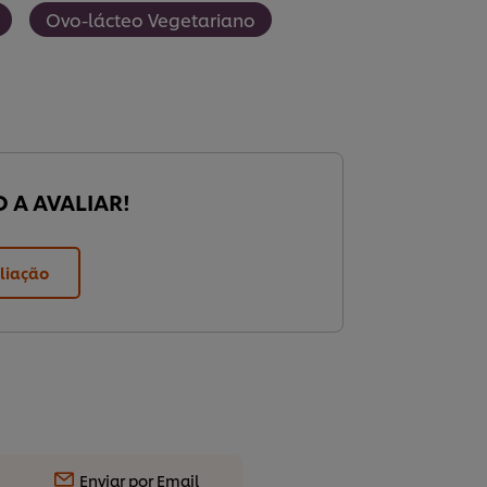
Ovo-lácteo Vegetariano
O A AVALIAR!
liação
Enviar por Email