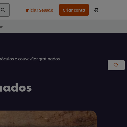
Iniciar Sessão
Criar conta
róculos e couve-flor gratinados
inados