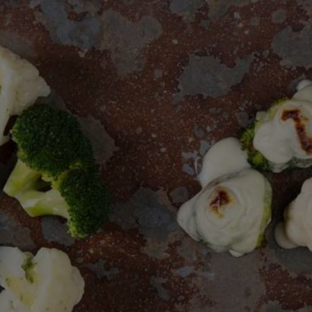
este
recipe