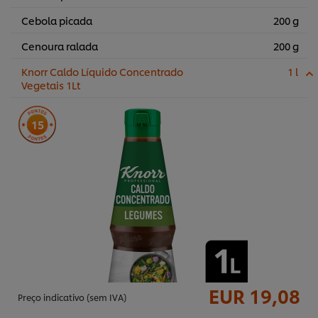
Cebola picada
200 g
Cenoura ralada
200 g
Knorr Caldo Líquido Concentrado
1 l
Vegetais 1Lt
15
EUR 19,08
Preço indicativo (sem IVA)