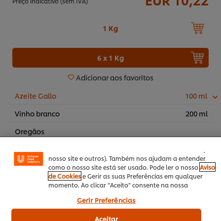
Preço indicativo (sem IVA)
1 Kg
6 x 1 Kg
Adicionar aos favoritos
Azeite Gallo
100 ml
Utilizamos cookies (e técnicas semelhantes) para
melhorar a sua experiência no nosso site. Os Cookies
Vinho branco
200 ml
permitem-lhe disfrutar de certas funcionalidades (tais
como guardar o seu “cesto de compras” online),
Oregãos
funcionalidade de partilha em redes sociais (para
Facebook, Instagram, etc.) e personalizar mensagens e
mostrar anúncios de acordo com os seus interesses (no
nosso site e outros). Também nos ajudam a entender
como o nosso site está ser usado. Pode ler o nosso
Aviso
de Cookies
e Gerir as suas Preferências em qualquer
momento. Ao clicar “Aceito” consente na nossa
utilização de cookies.
Outono / Inverno
Entradas
Prato Principal
Gerir Preferências
Aceitar
Vegan
Prato de Forno
Petiscos&Snacks