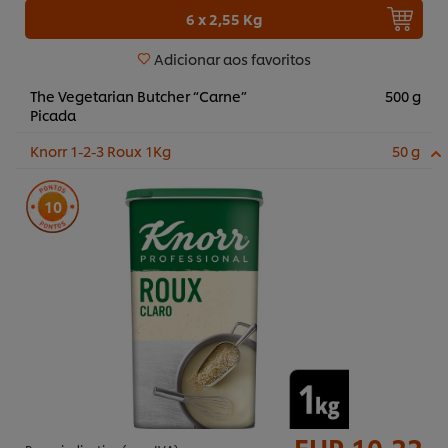
6 x 2,55 Kg
Adicionar aos favoritos
The Vegetarian Butcher “Carne”
500 g
Picada
Knorr 1-2-3 Roux 1Kg
50 g
10
EUR 10,22