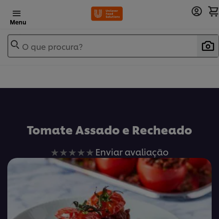
Menu
O que procura?
Tomate Assado e Recheado
Nenhuma
Enviar avaliação
avaliação
enviada
para
este
recipe