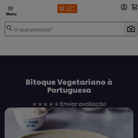
Menu
O que procura?
Bitoque Vegetariano à
Portuguesa
Nenhuma
Enviar avaliação
avaliação
enviada
para
este