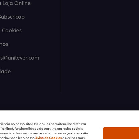
a Loja Online
ubscrição
 Cookies
nos
fs@unilever.com
idade
ions Portugal - Todos os Direitos Reservados
iência no nosso site. Os Cookies permitem-lhe disfrutar
 online), funcionalidade de partilha em redes sociais
anúncios de acordo com os seus interesses (no nosso site
sado. Pode ler o nosso
Aviso de Cookies
e Gerir as suas