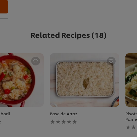
Related Recipes
(18)
boril
Base de Arroz
Risot
Nenhuma
Parm
avaliação
Nen
enviada
aval
para
envi