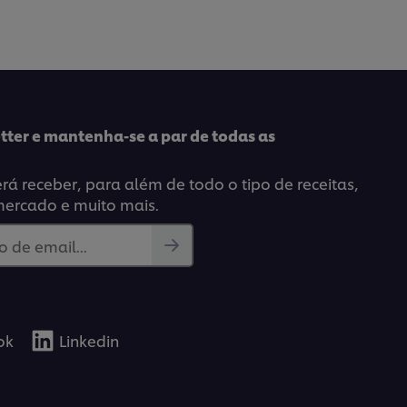
enviada
para
pe
este
recipe
tter e mantenha-se a par de todas as
á receber, para além de todo o tipo de receitas,
mercado e muito mais.
 de email...
ok
Linkedin