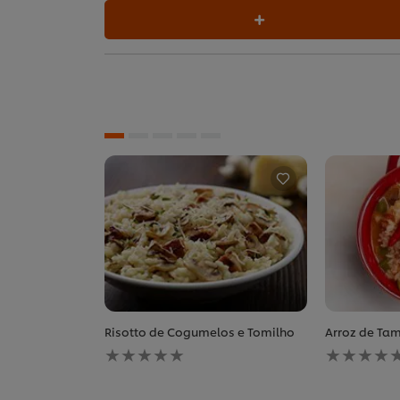
Risotto de Cogumelos e Tomilho
Arroz de Tam
Nenhuma
Nenhuma
avaliação
avaliação
enviada
enviada
para
para