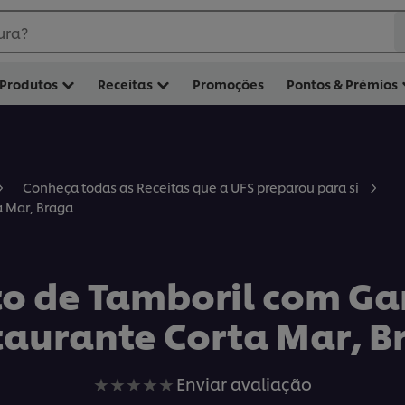
ura?
Produtos
Receitas
Promoções
Pontos & Prémios
Conheça todas as Receitas que a UFS preparou para si
a Mar, Braga
to de Tamboril com G
taurante Corta Mar, B
Nenhuma
Enviar avaliação