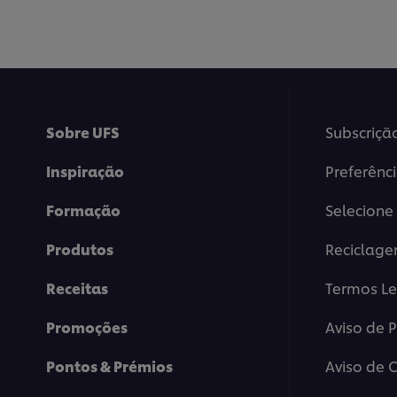
este
este
recipe
recipe
Sobre UFS
Subscriçã
Inspiração
Preferênc
Formação
Selecione 
Produtos
Reciclag
Receitas
Termos Le
Promoções
Aviso de 
Pontos & Prémios
Aviso de 