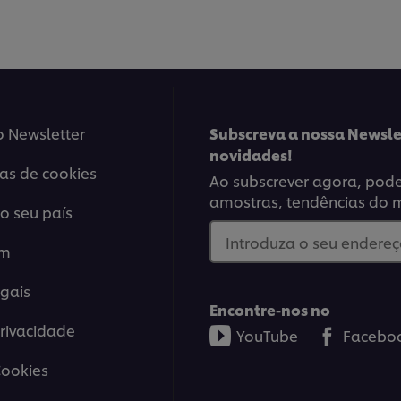
este
para
recipe
este
reci
o Newsletter
Subscreva a nossa Newsle
novidades!
ias de cookies
Ao subscrever agora, poder
amostras, tendências do 
o seu país
Introduza o seu endereço
em
gais
Encontre-nos no
Privacidade
YouTube
Facebo
Cookies