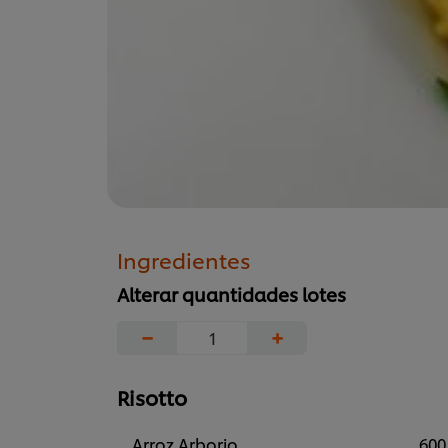
Ingredientes
Alterar quantidades lotes
−
+
Risotto
Arroz Arborio
600