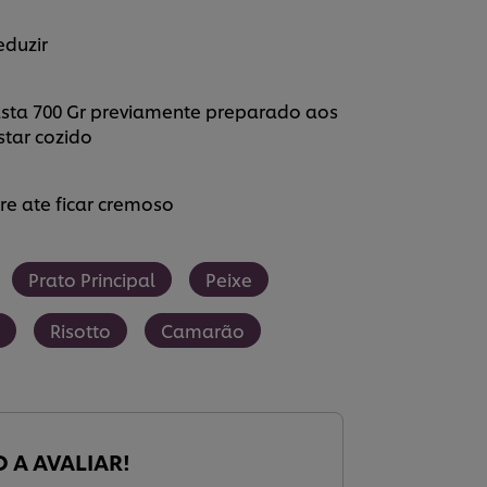
eduzir
asta 700 Gr previamente preparado aos
star cozido
e ate ficar cremoso
Prato Principal
Peixe
Risotto
Camarão
O A AVALIAR!