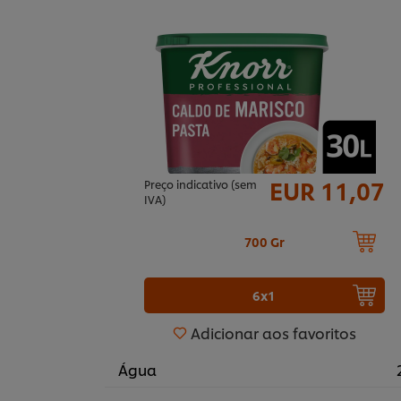
EUR 11,07
Preço indicativo (sem
IVA)
700 Gr
6x1
Adicionar aos favoritos
Água