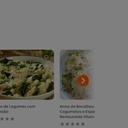
to de Legumes com
Arroz de Bacalhau com
esão
Cogumelos e Espargos,
huma
Restaurante Vilamanjar, Lisboa
iação
Nenhuma
ada
avaliação