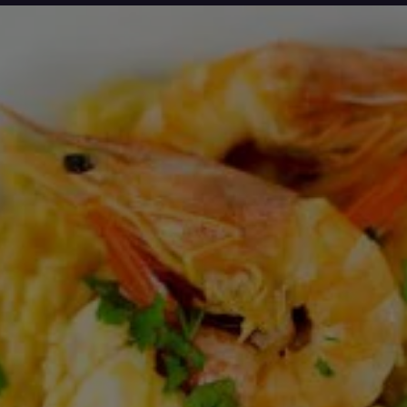
avaliação
enviada
para
este
recipe