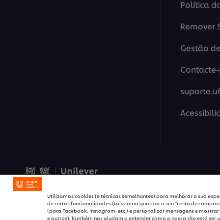
Política d
Remover S
Gestão de
Contacte-
suporte.u
Acessibil
© 2026 Unilever Food Solut
Utilizamos cookies (e técnicas semelhantes) para melhorar a sua exper
de certas funcionalidades (tais como guardar o seu “cesto de compras”
(para Facebook, Instagram, etc.) e personalizar mensagens e mostrar 
e outros). Também nos ajudam a entender como o nosso site está ser u