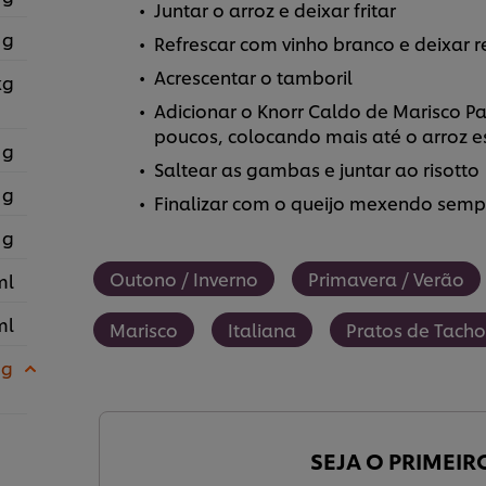
Juntar o arroz e deixar fritar
 g
Refrescar com vinho branco e deixar r
Acrescentar o tamboril
kg
Adicionar o Knorr Caldo de Marisco P
poucos, colocando mais até o arroz e
 g
Saltear as gambas e juntar ao risotto
 g
Finalizar com o queijo mexendo sempr
 g
Outono / Inverno
Primavera / Verão
ml
ml
Marisco
Italiana
Pratos de Tacho
 g
SEJA O PRIMEIR