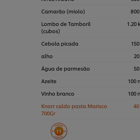
Camarão (miolo)
800
Lombo de Tamboril
1.20 
(cubos)
Cebola picada
150
alho
20
Água de parmesão
50
Azeite
100 
Vinho branco
100 
Knorr caldo pasta Marisco
40
700Gr
11