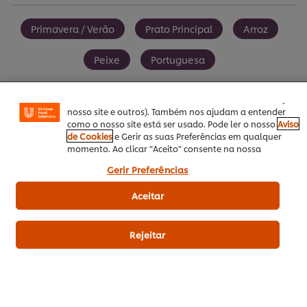
Utilizamos cookies (e técnicas semelhantes) para
Primavera / Verão
Prato Principal
Arroz
melhorar a sua experiência no nosso site. Os Cookies
permitem-lhe disfrutar de certas funcionalidades (tais
Peixe
Portuguesa
como guardar o seu “cesto de compras” online),
funcionalidade de partilha em redes sociais (para
Facebook, Instagram, etc.) e personalizar mensagens e
mostrar anúncios de acordo com os seus interesses (no
nosso site e outros). Também nos ajudam a entender
como o nosso site está ser usado. Pode ler o nosso
Aviso
SEJA O PRIMEIRO A AVALIAR!
de Cookies
e Gerir as suas Preferências em qualquer
momento. Ao clicar “Aceito” consente na nossa
utilização de cookies.
Gerir Preferências
Enviar avaliação
Aceitar
Rejeitar