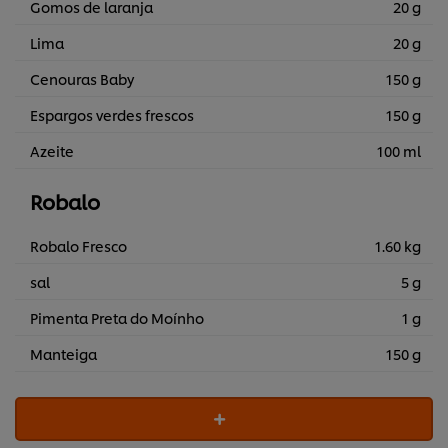
Gomos de laranja
20 g
Lima
20 g
Cenouras Baby
150 g
Espargos verdes frescos
150 g
Azeite
100 ml
Robalo
Robalo Fresco
1.60 kg
sal
5 g
Pimenta Preta do Moínho
1 g
Manteiga
150 g