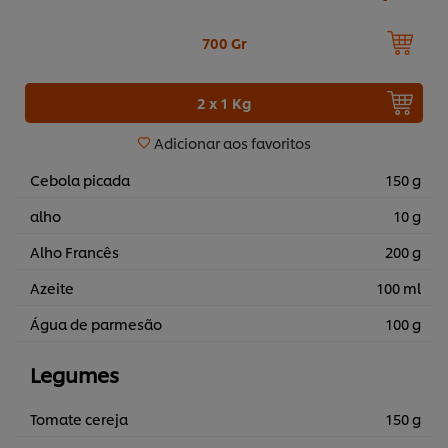
700 Gr
2 x 1 Kg
Adicionar aos favoritos
Cebola picada
150 g
alho
10 g
Alho Francês
200 g
Azeite
100 ml
Água de parmesão
100 g
Legumes
Tomate cereja
150 g