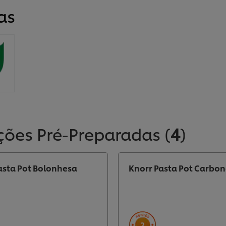
as
ções Pré-Preparadas
(
4
)
asta Pot Bolonhesa
Knorr Pasta Pot Carbo
2