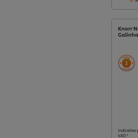
Knorr N
Galinh
2
Indicative p
VAT) *