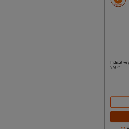
Indicative p
VAT) *
A