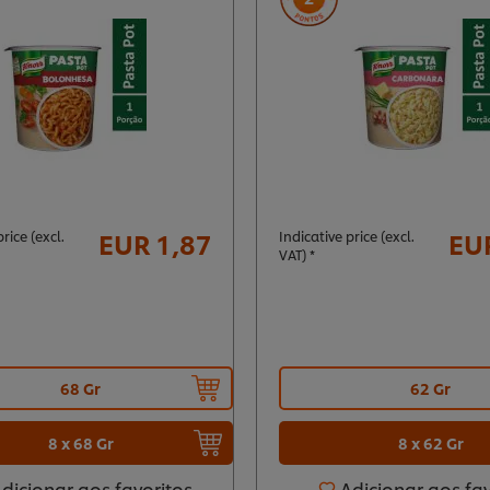
EUR 1,87
EU
rice (excl.
Indicative price (excl.
VAT) *
68 Gr
62 Gr
8 x 68 Gr
8 x 62 Gr
dicionar aos favoritos
Adicionar aos fa