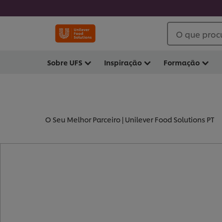
O que proc
Sobre UFS
Inspiração
Formação
O Seu Melhor Parceiro | Unilever Food Solutions PT
- REFEIÇÕES PRÉ-PREP