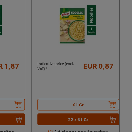
R 1,87
EUR 0,87
Indicative price (excl.
VAT) *
61 Gr
22 x 61 Gr
voritos
Adicionar aos favoritos