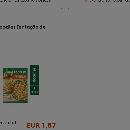
oodles Tentação de
a
EUR 1,87
rice (excl.