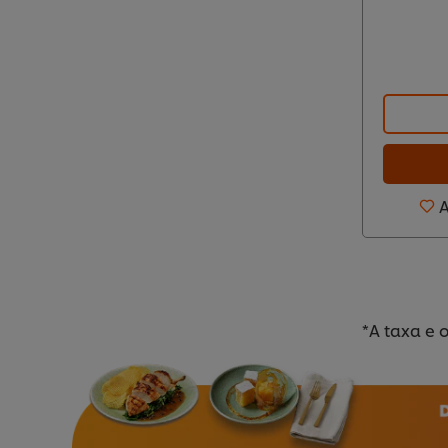
A
*A taxa e 