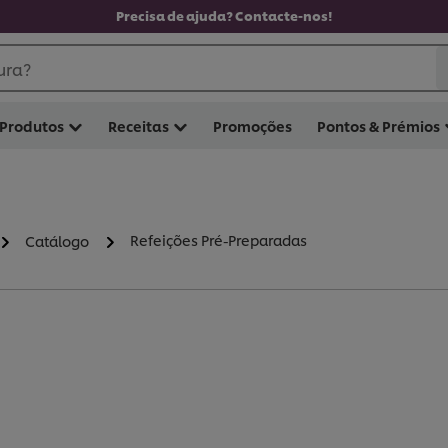
Precisa de ajuda? Contacte-nos!
ura?
Produtos
Receitas
Promoções
Pontos & Prémios
Refeições Pré-Preparadas
Catálogo
ARADAS (
4
)