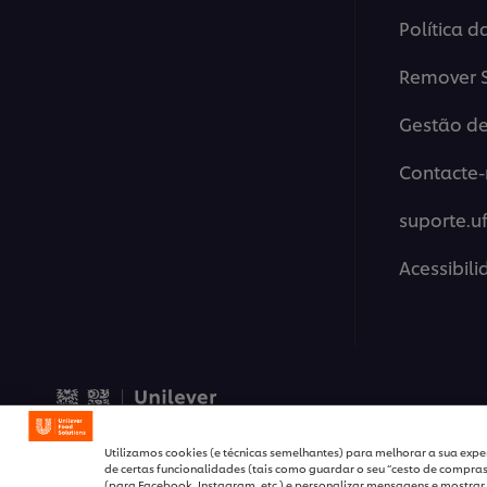
Política d
Remover S
Gestão de
Contacte-
suporte.u
Acessibil
© 2026 Unilever Food Solut
Utilizamos cookies (e técnicas semelhantes) para melhorar a sua exper
de certas funcionalidades (tais como guardar o seu “cesto de compras”
(para Facebook, Instagram, etc.) e personalizar mensagens e mostrar 