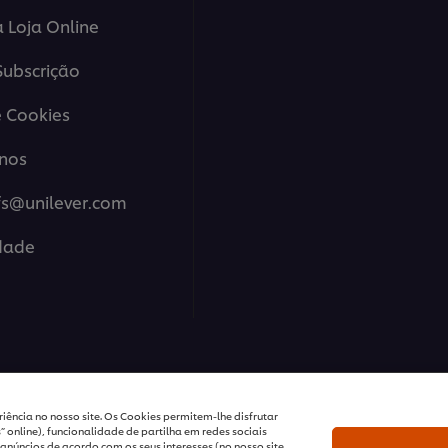
a Loja Online
ubscrição
 Cookies
nos
fs@unilever.com
idade
ions Portugal - Todos os Direitos Reservados
iência no nosso site. Os Cookies permitem-lhe disfrutar
 online), funcionalidade de partilha em redes sociais
anúncios de acordo com os seus interesses (no nosso site