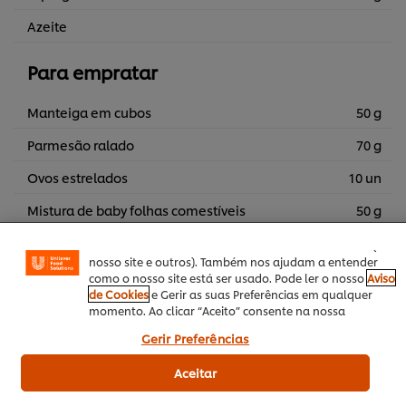
Azeite
Para empratar
Manteiga em cubos
50 g
Parmesão ralado
70 g
Utilizamos cookies (e técnicas semelhantes) para
melhorar a sua experiência no nosso site. Os Cookies
Ovos estrelados
10 un
permitem-lhe disfrutar de certas funcionalidades (tais
como guardar o seu “cesto de compras” online),
Mistura de baby folhas comestíveis
50 g
funcionalidade de partilha em redes sociais (para
Facebook, Instagram, etc.) e personalizar mensagens e
mostrar anúncios de acordo com os seus interesses (no
nosso site e outros). Também nos ajudam a entender
como o nosso site está ser usado. Pode ler o nosso
Aviso
de Cookies
e Gerir as suas Preferências em qualquer
momento. Ao clicar “Aceito” consente na nossa
utilização de cookies.
Outono / Inverno
Prato Principal
Italiana
Gerir Preferências
Aceitar
Pratos de Tacho
Risotto