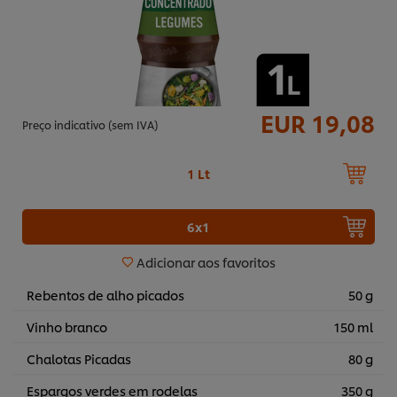
EUR 19,08
Preço indicativo (sem IVA)
1 Lt
6x1
Adicionar aos favoritos
Rebentos de alho picados
50 g
Vinho branco
150 ml
Chalotas Picadas
80 g
Espargos verdes em rodelas
350 g