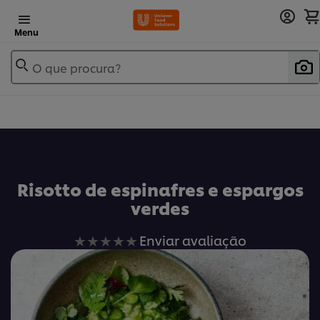
Menu
O que procura?
Risotto de espinafres e espargos
verdes
Nenhuma
Enviar avaliação
avaliação
enviada
para
este