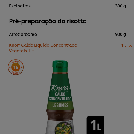
Espinafres
300 g
Pré-preparação do risotto
Arroz arbóreo
900 g
Knorr Caldo Líquido Concentrado
1 l
Vegetais 1Lt
15